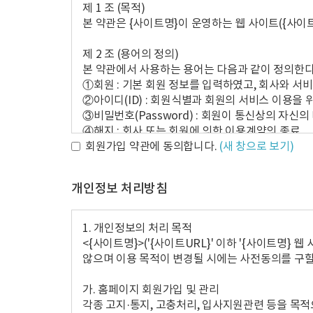
제 1 조 (목적)
본 약관은 {사이트명}이 운영하는 웹 사이트({사이
제 2 조 (용어의 정의)
본 약관에서 사용하는 용어는 다음과 같이 정의한다
①회원 : 기본 회원 정보를 입력하였고, 회사와 
②아이디(ID) : 회원식별과 회원의 서비스 이용을
③비밀번호(Password) : 회원이 통신상의 자신
④해지 : 회사 또는 회원에 의한 이용계약의 종료
회원가입 약관에 동의합니다.
(새 창으로 보기)
제 3 조 (약관의 공시 및 효력과 변경)
①본 약관은 회원가입 화면에 게시하여 공시하며 회
개인정보 처리방침
②본 약관 및 차후 회사사정에 따라 변경된 약관은
제 4 조 (약관 외 준칙)
1. 개인정보의 처리 목적
본 약관에 명시되지 않은 사항이 전기통신기본법, 
<{사이트명}>('{사이트URL}' 이하 '{사이트명
‘전자거래기본법’, ‘전자서명법’, ‘정보통신망 이용
않으며 이용 목적이 변경될 시에는 사전동의를 구할
가. 홈페이지 회원가입 및 관리
제 2 장 이용계약
각종 고지·통지, 고충처리, 입사지원관련 등을 목