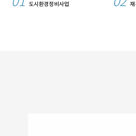
01
02
도시환경정비사업
재