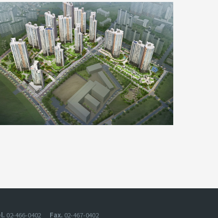
l.
Fax.
02-466-0402
02-467-0402