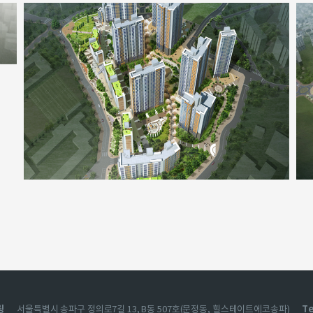
링
Te
서울특별시 송파구 정의로7길 13, B동 507호(문정동, 힐스테이트에코송파)